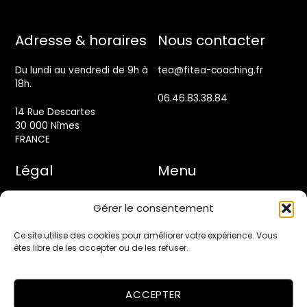
Back
Adresse & horaires
Nous contacter
To
Top
Du lundi au vendredi de 9h à
tea@fitea-coaching.fr
18h.
06.46.83.38.84
14 Rue Descartes
30 000 Nîmes
FRANCE
Légal
Menu
Mentions légales
Accueil
Gérer le consentement
Politique de confidentialité
Programmes
Ce site utilise des cookies pour améliorer votre expérience. Vous
êtes libre de les accepter ou de les refuser.
Conditions générales de
Blog
vente
ACCEPTER
Site réalisé par