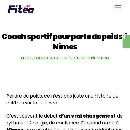
Skip
Men
to
content
Coach sportif pour perte de poids à
Nîmes
Nutrition
ELENA AGENCE WEBCONCEPTION.FR
Perdre du poids, ce n’est pas juste une histoire de
chiffres sur la balance.
C’est souvent le début
d’un vrai changement
de
rythme, d’énergie, de confiance. Et quand on vit à
Nîmes
, on a un atout de taille : un cadre idéal pour