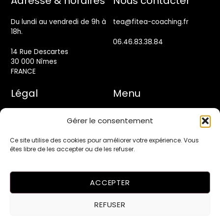
Adresse & horaires
Nous contacter
Top
Du lundi au vendredi de 9h à
tea@fitea-coaching.fr
18h.
06.46.83.38.84
14 Rue Descartes
30 000 Nîmes
FRANCE
Légal
Menu
Mentions légales
Accueil
Gérer le consentement
Politique de confidentialité
Programmes
Ce site utilise des cookies pour améliorer votre expérience. Vous
êtes libre de les accepter ou de les refuser.
Conditions générales de
Blog
vente
ACCEPTER
Site réalisé par
Webconception.fr
REFUSER
Tous droits réservés