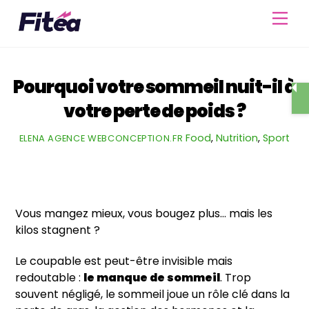
Skip
Men
to
content
Pourquoi votre sommeil nuit-il à
votre perte de poids ?
Food
,
Nutrition
,
Sport
ELENA AGENCE WEBCONCEPTION.FR
Vous mangez mieux, vous bougez plus… mais les
kilos stagnent ?
Le coupable est peut-être invisible mais
redoutable :
le manque de sommeil
. Trop
souvent négligé, le sommeil joue un rôle clé dans la