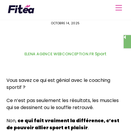
Skip
Men
to
content
OCTOBRE 14, 2025
Où s’entraîner en plein air à Nîmes
avec son coach sportif
Sport
ELENA AGENCE WEBCONCEPTION.FR
Vous savez ce qui est génial avec le coaching
sportif ?
Ce n’est pas seulement les résultats, les muscles
qui se dessinent ou le souffle retrouvé.
Non,
ce qui fait vraiment la différence, c’est
de pouvoir allier sport et plaisir
.