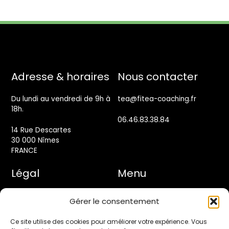
Back
Adresse & horaires
Nous contacter
To
Top
Du lundi au vendredi de 9h à
tea@fitea-coaching.fr
18h.
06.46.83.38.84
14 Rue Descartes
30 000 Nîmes
FRANCE
Légal
Menu
Mentions légales
Accueil
Gérer le consentement
Politique de confidentialité
Programmes
Ce site utilise des cookies pour améliorer votre expérience. Vous