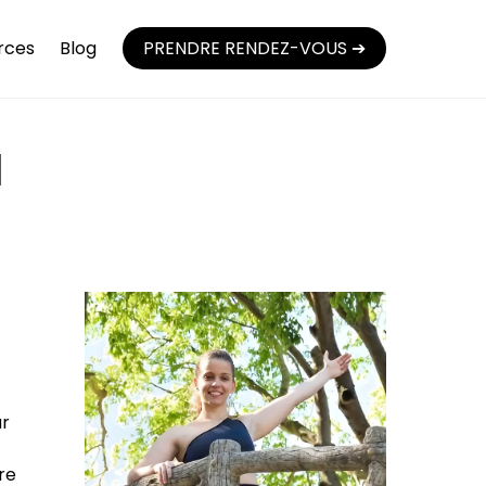
rces
Blog
PRENDRE RENDEZ-VOUS ➔
d
ur
re