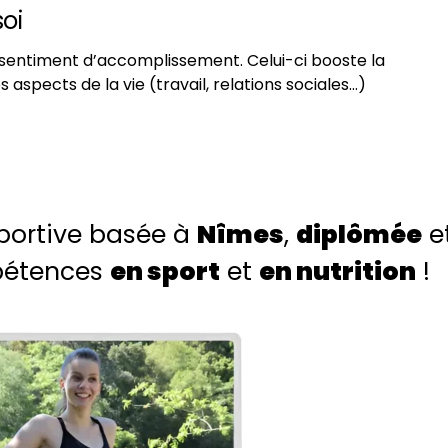
oi
 sentiment d’accomplissement. Celui-ci booste la
s aspects de la vie (travail, relations sociales…)
portive basée à
Nîmes
,
diplômée
e
pétences
en sport
et
en nutrition
!