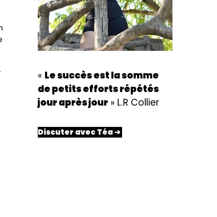
n
e
r
«
Le succès est la somme
de petits efforts répétés
jour après jour
» L.R Collier
Discuter avec Téa ➔