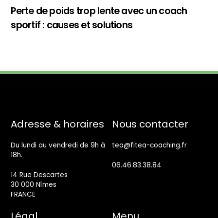
Perte de poids trop lente avec un coach
sportif : causes et solutions
Back
Adresse & horaires
Nous contacter
To
Top
Du lundi au vendredi de 9h à
tea@fitea-coaching.fr
18h.
06.46.83.38.84
14 Rue Descartes
30 000 Nîmes
FRANCE
Légal
Menu